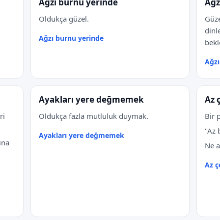
Ağzı burnu yerinde
Ağz
Oldukça güzel.
Güze
dinl
Ağzı burnu yerinde
bek
Ağzı
Ayakları yere değmemek
Az 
ri
Oldukça fazla mutluluk duymak.
Bir 
"Az 
Ayakları yere değmemek
ına
Ne a
Az ç