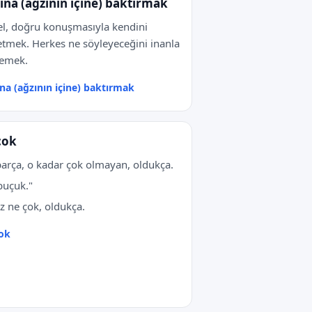
ına (ağzının içine) baktırmak
l, doğru konuşmasıyla kendini
etmek. Herkes ne söyleyeceğini inanla
lemek.
na (ağzının içine) baktırmak
çok
parça, o kadar çok olmayan, oldukça.
buçuk."
z ne çok, oldukça.
ok