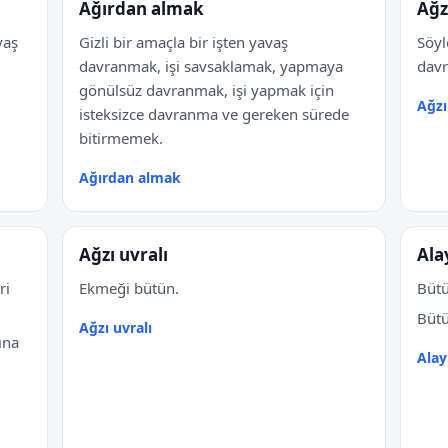
Ağırdan almak
Ağz
vaş
Gizli bir amaçla bir işten yavaş
Söyl
davranmak, işi savsaklamak, yapmaya
dav
gönülsüz davranmak, işi yapmak için
Ağzı
isteksizce davranma ve gereken sürede
bitirmemek.
Ağırdan almak
Ağzı uvralı
Ala
ri
Ekmeği bütün.
Bütü
Bütü
Ağzı uvralı
ına
Alay