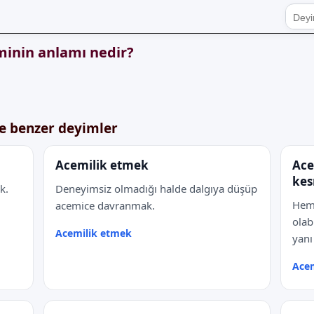
inin anlamı nedir?
e benzer deyimler
Acemilik etmek
Acem
ke
k.
Deneyimsiz olmadığı halde dalgıya düşüp
Hem 
acemice davranmak.
olab
Acemilik etmek
yanı
Acem