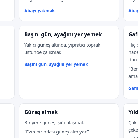
Abayı yakmak
Abay
Başını gün, ayağını yer yemek
Gaf
Yakıcı güneş altında, yıpratıcı toprak
Hiç 
üstünde çalışmak.
habe
dur
Başını gün, ayağını yer yemek
"Ben
ama 
Gafi
Güneş almak
Yıl
Bir yere güneş ışığı ulaşmak.
Çok 
çek
"Evin bir odası güneş almıyor."