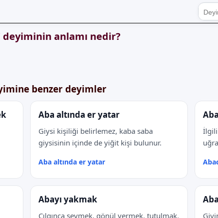
 deyiminin anlamı nedir?
yimine benzer deyimler
ek
Aba altında er yatar
Aba
Giysi kişiliği belirlemez, kaba saba
İlgi
giysisinin içinde de yiğit kişi bulunur.
uğra
Aba altında er yatar
Abac
Abayı yakmak
Aba
Çılgınca sevmek, gönül vermek, tutulmak.
Giyi