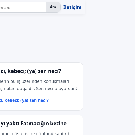
İletişim
Ara
cı, kebeci; (ya) sen neci?
lilerin bu iş üzerinden konuşmaları,
şmaları doğaldır. Sen neci oluyorsun?
ı, kebeci; (ya) sen neci?
yı yaktı Fatmacığın bezine
mine, gösterişine gönlünü kaptırdı.