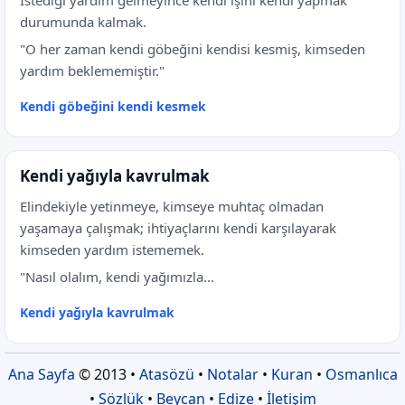
İstediği yardım gelmeyince kendi işini kendi yapmak
durumunda kalmak.
"O her zaman kendi göbeğini kendisi kesmiş, kimseden
yardım beklememiştir."
Kendi göbeğini kendi kesmek
Kendi yağıyla kavrulmak
Elindekiyle yetinmeye, kimseye muhtaç olmadan
yaşamaya çalışmak; ihtiyaçlarını kendi karşılayarak
kimseden yardım istememek.
"Nasıl olalım, kendi yağımızla...
Kendi yağıyla kavrulmak
Ana Sayfa
© 2013 •
Atasözü
•
Notalar
•
Kuran
•
Osmanlıca
•
Sözlük
•
Beycan
•
Edize
•
İletişim