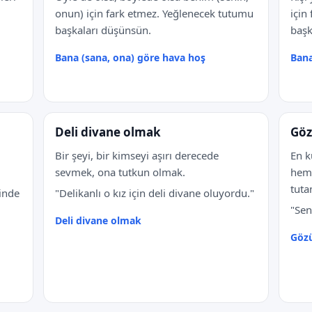
onun) için fark etmez. Yeğlenecek tutumu
için
başkaları düşünsün.
başk
Bana (sana, ona) göre hava hoş
Bana
Deli divane olmak
Göz
Bir şeyi, bir kimseyi aşırı derecede
En k
sevmek, ona tutkun olmak.
heme
tut
inde
"Delikanlı o kız için deli divane oluyordu."
"Sen
Deli divane olmak
Gözü