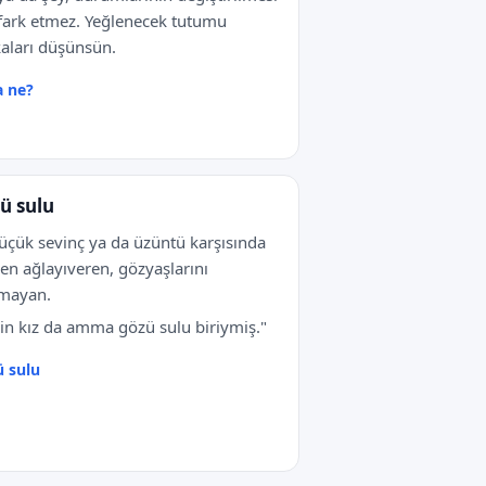
 fark etmez. Yeğlenecek tutumu
aları düşünsün.
 ne?
ü sulu
üçük sevinç ya da üzüntü karşısında
n ağlayıveren, gözyaşlarını
amayan.
in kız da amma gözü sulu biriymiş."
 sulu