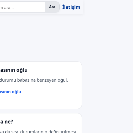
İletişim
Ara
asının oğlu
durumu babasına benzeyen oğul.
sının oğlu
a ne?
 ya da şey, durumlarının değiştirilmesi