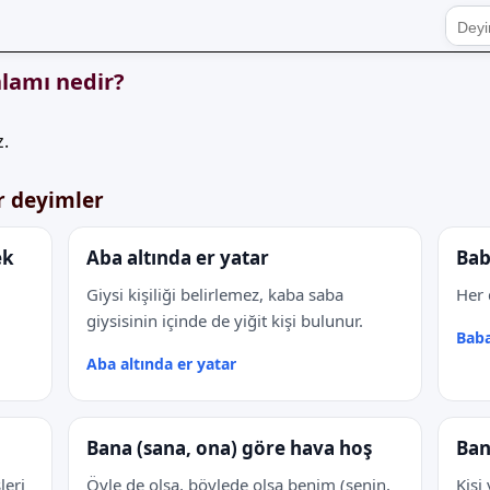
nlamı nedir?
.
r deyimler
ek
Aba altında er yatar
Bab
Giysi kişiliği belirlemez, kaba saba
Her 
giysisinin içinde de yiğit kişi bulunur.
Baba
Aba altında er yatar
Bana (sana, ona) göre hava hoş
Ban
leri
Öyle de olsa, böylede olsa benim (senin,
Kişi