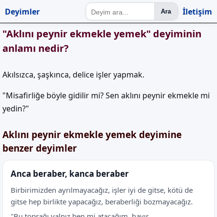
Deyimler
İletişim
Ara
"Aklını peynir ekmekle yemek" deyiminin
anlamı nedir?
Akılsızca, şaşkınca, delice işler yapmak.
"Misafirliğe böyle gidilir mi? Sen aklını peynir ekmekle mi
yedin?"
Aklını peynir ekmekle yemek deyimine
benzer deyimler
Anca beraber, kanca beraber
Birbirimizden ayrılmayacağız, işler iyi de gitse, kötü de
gitse hep birlikte yapacağız, beraberliği bozmayacağız.
"Bu toprağı yalnız ben mi atacağım, hayır...