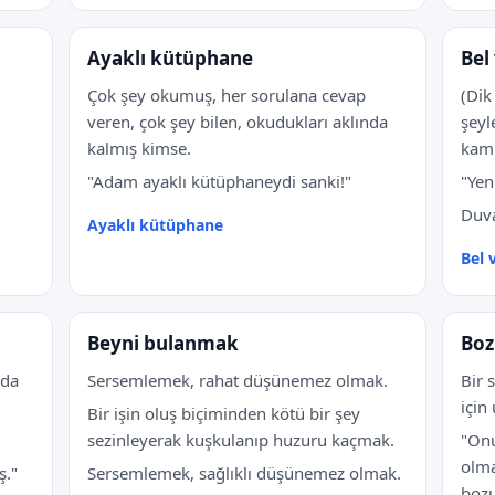
Ayaklı kütüphane
Bel
Çok şey okumuş, her sorulana cevap
(Dik
veren, çok şey bilen, okudukları aklında
şeyl
kalmış kimse.
kam
"Adam ayaklı kütüphaneydi sanki!"
"Yen
Duva
Ayaklı kütüphane
Bel
Beyni bulanmak
Bo
nda
Sersemlemek, rahat düşünemez olmak.
Bir 
için
Bir işin oluş biçiminden kötü bir şey
sezinleyerak kuşkulanıp huzuru kaçmak.
"Onu
olm
ş."
Sersemlemek, sağlıklı düşünemez olmak.
bozu