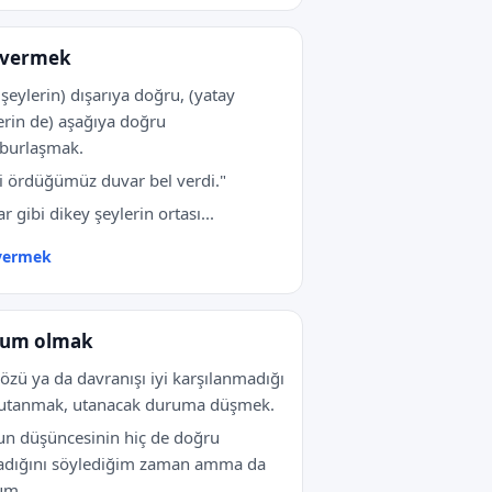
 vermek
 şeylerin) dışarıya doğru, (yatay
erin de) aşağıya doğru
burlaşmak.
i ördüğümüz duvar bel verdi."
r gibi dikey şeylerin ortası...
 vermek
zum olmak
sözü ya da davranışı iyi karşılanmadığı
 utanmak, utanacak duruma düşmek.
n düşüncesinin hiç de doğru
adığını söylediğim zaman amma da
m...