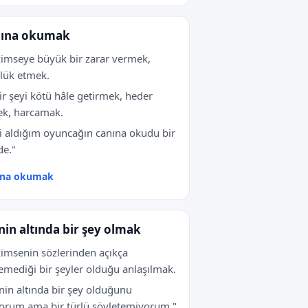
ına okumak
kimseye büyük bir zarar vermek,
lük etmek.
bir şeyi kötü hâle getirmek, heder
k, harcamak.
i aldığım oyuncağın canına okudu bir
e."
ına okumak
inin altında bir şey olmak
kimsenin sözlerinden açıkça
emediği bir şeyler olduğu anlaşılmak.
inin altında bir şey olduğunu
yorum ama bir türlü söyletemiyorum."