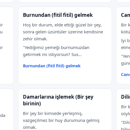
Burnundan (fitil fitil) gelmek
Can
ir
Hoş bir durum, elde ettiği güzel bir şey,
Bir 
nu
sonra gelen üzüntüler üzerine kendisine
kötü
zehir olmak.
İyi 
ir
"Yediğimiz yemeği burnumuzdan
etme
getirmek mi istiyorsun? Sus...
"Yen
günd
Burnundan (fitil fitil) gelmek
Can
Damarlarına işlemek (Bir şey
Dil
birinin)
Bir 
Bir şey bir kimsede yerleşmiş,
söyl
eda
vazgeçilmez bir huy durumuna gelmiş
"Dil
olmak.
bili