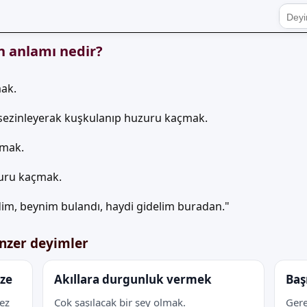
n anlamı nedir?
ak.
y sezinleyerak kuşkulanıp huzuru kaçmak.
lmak.
zuru kaçmak.
im, beynim bulandı, haydi gidelim buradan."
nzer deyimler
ize
Akıllara durgunluk vermek
Baş
kez
Çok şaşılacak bir şey olmak.
Gere