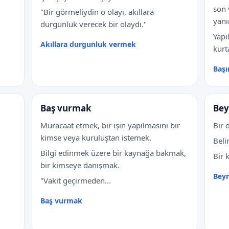
son 
"Bir görmeliydin o olayı, akıllara
yanı
durgunluk verecek bir olaydı."
Yapı
Akıllara durgunluk vermek
kurt
Baş
Baş vurmak
Bey
Müracaat etmek, bir işin yapılmasını bir
Bir 
kimse veya kuruluştan istemek.
Beli
Bilgi edinmek üzere bir kaynağa bakmak,
Bir 
bir kimseye danışmak.
Beyn
"Vakit geçirmeden...
Baş vurmak