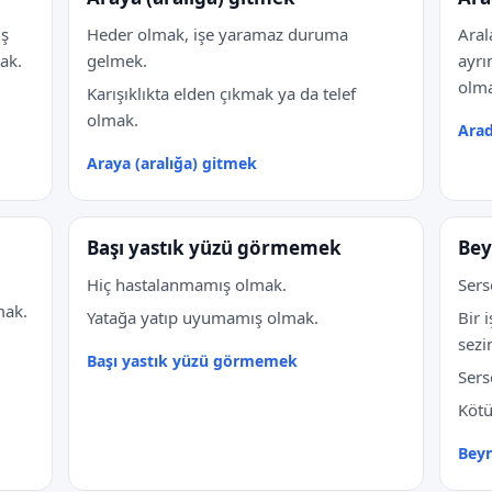
ış
Heder olmak, işe yaramaz duruma
Aral
ak.
gelmek.
ayrı
olm
Karışıklıkta elden çıkmak ya da telef
olmak.
Arad
Araya (aralığa) gitmek
Başı yastık yüzü görmemek
Bey
Hiç hastalanmamış olmak.
Ser
mak.
Yatağa yatıp uyumamış olmak.
Bir 
sezi
Başı yastık yüzü görmemek
Sers
Kötü
Bey