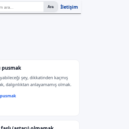
İletişim
Ara
ı pusmak
yabileceği şey, dikkatinden kaçmış
k, dalgınlıktan anlayamamış olmak.
ı pusmak
ı faslı (astarı) olmamak