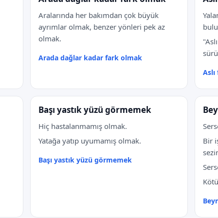
Aralarında her bakımdan çok büyük
Yala
ayrımlar olmak, benzer yönleri pek az
bul
olmak.
"Asl
sürü
Arada dağlar kadar fark olmak
Aslı
Başı yastık yüzü görmemek
Bey
Hiç hastalanmamış olmak.
Ser
Yatağa yatıp uyumamış olmak.
Bir 
sezi
Başı yastık yüzü görmemek
Sers
Kötü
Bey