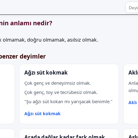
nin anlamı nedir?
k olmamak, doğru olmamak, asılsız olmak.
 benzer deyimler
Ağzı süt kokmak
Akl
Çok genç ve deneyimsiz olmak.
Anla
olma
Çok genç, toy ve tecrübesiz olmak.
"Şu ağzı süt kokan mı yarışacak benimle."
Akl
Ağzı süt kokmak
Arada dağlar kadar fark olmak
Asl