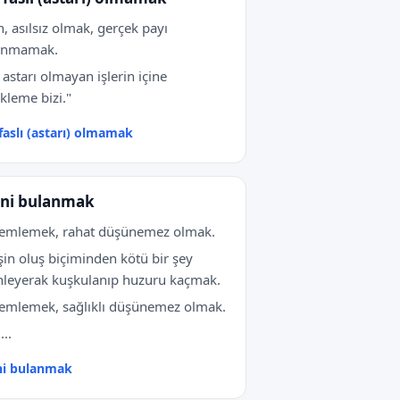
n, asılsız olmak, gerçek payı
unmamak.
ı astarı olmayan işlerin içine
kleme bizi."
 faslı (astarı) olmamak
ni bulanmak
semlemek, rahat düşünemez olmak.
işin oluş biçiminden kötü bir şey
nleyerak kuşkulanıp huzuru kaçmak.
emlemek, sağlıklı düşünemez olmak.
...
ni bulanmak