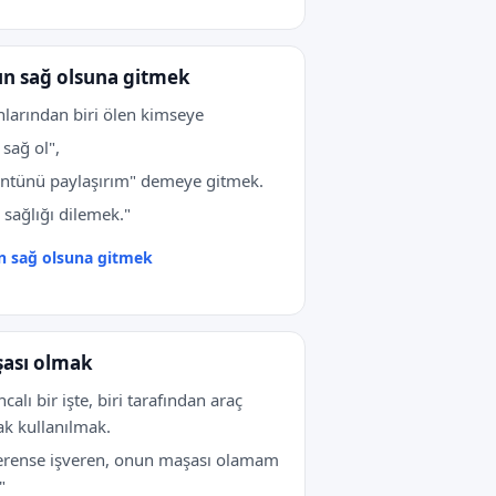
ın sağ olsuna gitmek
nlarından biri ölen kimseye
 sağ ol",
ntünü paylaşırım" demeye gitmek.
 sağlığı dilemek."
n sağ olsuna gitmek
ası olmak
ncalı bir işte, biri tarafından araç
ak kullanılmak.
erense işveren, onun maşası olamam
"