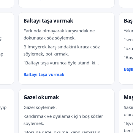
Baltayı taşa vurmak
Baş
Farkında olmayarak karşısındakine
Yakı
ç
dokunacak söz söylemek.
"sen
Bilmeyerek karşısındakini kıracak söz
"üzü
ap
söylemek, pot kırmak.
"Baş
"Baltayı taşa vurunca öyle utandı ki...
Başı
Baltayı taşa vurmak
Gazel okumak
Maş
ayıp
Gazel söylemek.
Sakı
olar
Kandırmak ve oyalamak için boş sözler
söylemek.
"İşv
ben!
"Boşuna gazel okuma, kandıramazsın