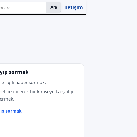
İletişim
Ara
yıp sormak
 ile ilgili haber sormak.
retine giderek bir kimseye karşı ilgi
termek.
yıp sormak