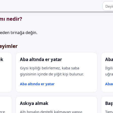
mı nedir?
eden tırnağa değin.
deyimler
ek
Aba altında er yatar
Aba
Giysi kişiliği belirlemez, kaba saba
İlgi
giysisinin içinde de yiğit kişi bulunur.
uğra
Aba altında er yatar
Abac
Askıya almak
Baş
ece
Altı boşalıp desteği kalmayan yapıyı
Tama