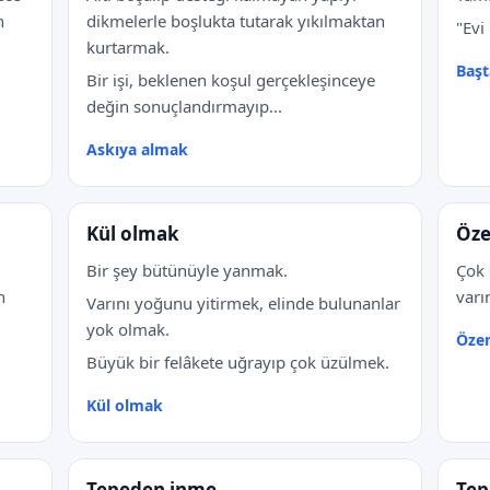
n
dikmelerle boşlukta tutarak yıkılmaktan
"Evi
kurtarmak.
Başt
Bir işi, beklenen koşul gerçekleşinceye
değin sonuçlandırmayıp...
Askıya almak
Kül olmak
Öze
Bir şey bütünüyle yanmak.
Çok 
n
varı
Varını yoğunu yitirmek, elinde bulunanlar
yok olmak.
Öze
Büyük bir felâkete uğrayıp çok üzülmek.
Kül olmak
Tepeden inme
Tep