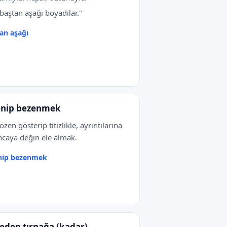
 baştan aşağı boyadılar."
an aşağı
nip bezenmek
özen gösterip titizlikle, ayrıntılarına
ncaya değin ele almak.
nip bezenmek
eden tırnağa (kadar)