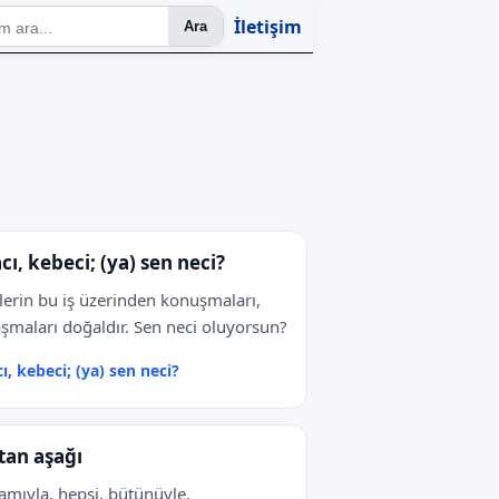
İletişim
Ara
cı, kebeci; (ya) sen neci?
lilerin bu iş üzerinden konuşmaları,
şmaları doğaldır. Sen neci oluyorsun?
ı, kebeci; (ya) sen neci?
tan aşağı
mıyla, hepsi, bütünüyle.