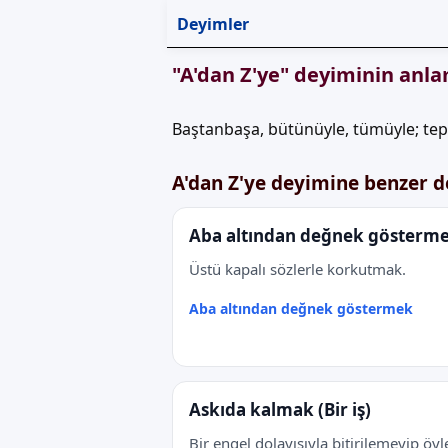
Deyimler
"A'dan Z'ye" deyiminin anla
Baştanbaşa, bütünüyle, tümüyle; tep
A'dan Z'ye deyimine benzer 
Aba altından değnek gösterm
Üstü kapalı sözlerle korkutmak.
Aba altından değnek göstermek
Askıda kalmak (Bir iş)
Bir engel dolayısıyla bitirilemeyip öyl