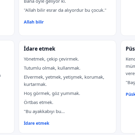
Bana öyle geliyor ki.
"Allah bilir esrar da alıyordur bu çocuk."
Allah bilir
İdare etmek
Püs
Yönetmek, çekip çevirmek.
Kend
mümk
Tutumlu olmak, kullanmak.
vere
a
Elvermek, yetmek, yetişmek, korumak,
"Baş
kurtarmak.
Hoş görmek, göz yummak.
Püsk
Örtbas etmek.
"Bu ayakkabıyı bu...
İdare etmek