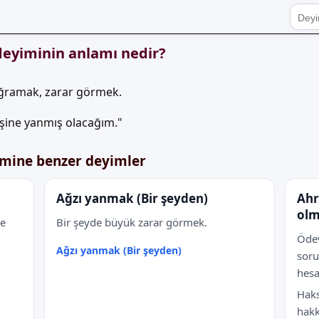
deyiminin anlamı nedir?
uğramak, zarar görmek.
şine yanmış olacağım."
imine benzer deyimler
Ağzı yanmak (Bir şeyden)
Ahr
ol
le
Bir şeyde büyük zarar görmek.
Ödev
Ağzı yanmak (Bir şeyden)
sor
hes
Haks
hakk