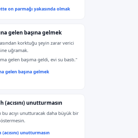
tte on parmağı yakasında olmak
ına gelen başına gelmek
sından korktuğu şeyin zarar verici
sine uğramak.
ıma gelen başıma geldi, evi su bastı."
na gelen başına gelmek
ah (acısını) unutturmasın
ı bu acıyı unutturacak daha büyük bir
göstermesin.
h (acısını) unutturmasın