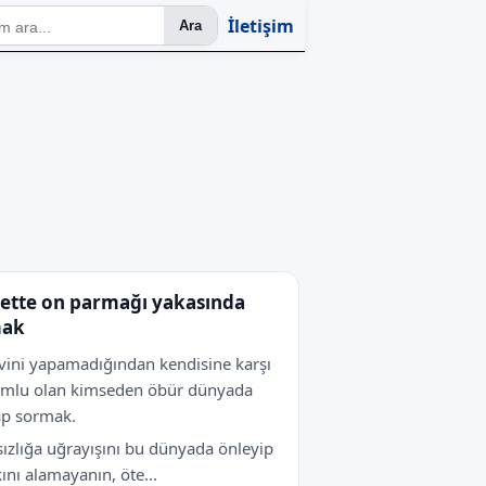
İletişim
Ara
ette on parmağı yakasında
mak
ini yapamadığından kendisine karşı
umlu olan kimseden öbür dünyada
ap sormak.
ızlığa uğrayışını bu dünyada önleyip
ını alamayanın, öte...