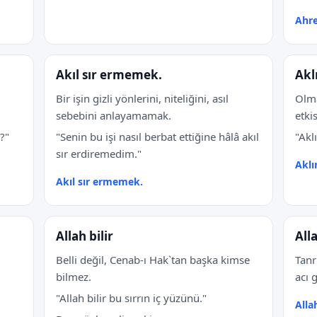
Ahre
Akıl sır ermemek.
Akl
Bir işin gizli yönlerini, niteliğini, asıl
Olma
sebebini anlayamamak.
etki
?"
"Senin bu işi nasıl berbat ettiğine hâlâ akıl
"Akl
sır erdiremedim."
Aklı
Akıl sır ermemek.
Allah bilir
All
Belli değil, Cenab-ı Hak`tan başka kimse
Tanr
bilmez.
acı 
"Allah bilir bu sırrın iç yüzünü."
Alla