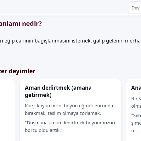
anlamı nedir?
n eğip canının bağışlanmasını istemek, galip gelenin merh
er deyimler
Aman dedirtmek (amana
Ana
getirmek)
Bir 
Karşı koyan birini boyun eğmek zorunda
olma
bırakmak, teslim olmaya zorlamak.
"Sen
"Düşmana aman dedirtmek boynumuzun
şimd
borcu oldu artık."
o...