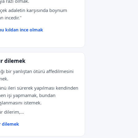
ya razı olmak.
çek adaletin karşısında boynum
an incedir."
u kıldan ince olmak
r dilemek
ığı bir yanlıştan ötürü affedilmesini
mek.
nü ileri sürerek yapılması kendinden
nen işi yapmamak, bundan
şlanmasını istemek.
r dilerim,...
 dilemek