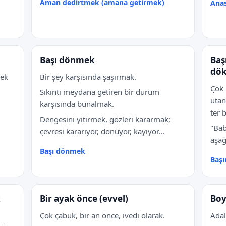
Aman dedirtmek (amana getirmek)
Anas
Başı dönmek
Baş
dö
mek
Bir şey karşısında şaşırmak.
Çok 
Sıkıntı meydana getiren bir durum
utan
karşısında bunalmak.
ter 
Dengesini yitirmek, gözleri kararmak;
"Bab
çevresi kararıyor, dönüyor, kayıyor...
aşağ
Başı dönmek
Başı
k
Bir ayak önce (evvel)
Boy
Çok çabuk, bir an önce, ivedi olarak.
Adal