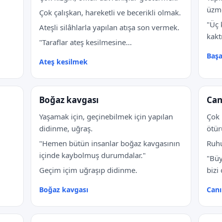
üzme
Çok çalışkan, hareketli ve becerikli olmak.
"Üç 
Ateşli silâhlarla yapılan atışa son vermek.
kaktı
"Taraflar ateş kesilmesine...
Başa
Ateş kesilmek
Boğaz kavgası
Can
Yaşamak için, geçinebilmek için yapılan
Çok 
didinme, uğraş.
ötür
"Hemen bütün insanlar boğaz kavgasının
Ruhu
içinde kaybolmuş durumdalar."
"Büy
Geçim içim uğraşıp didinme.
bizi
Boğaz kavgası
Can