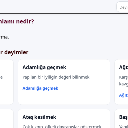
nlamı nedir?
ırma.
er deyimler
Adamlığa geçmek
Ağı
ve
Yapılan bir iyiliğin değeri bilinmek
Karş
kavg
Adamlığa geçmek
Ağız
Ateş kesilmek
Baş
Çok kızgın, öfkeli davranışlar göstermek.
Yapı