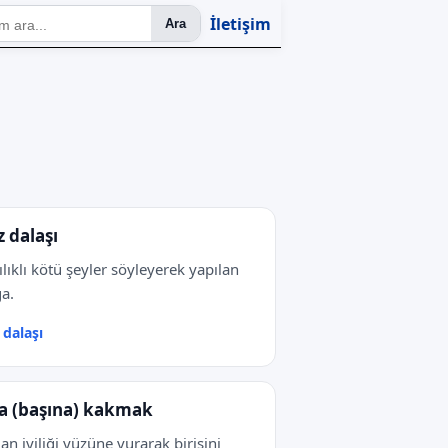
İletişim
Ara
z dalaşı
ılıklı kötü şeyler söyleyerek yapılan
a.
 dalaşı
a (başına) kakmak
lan iyiliği yüzüne vurarak birisini