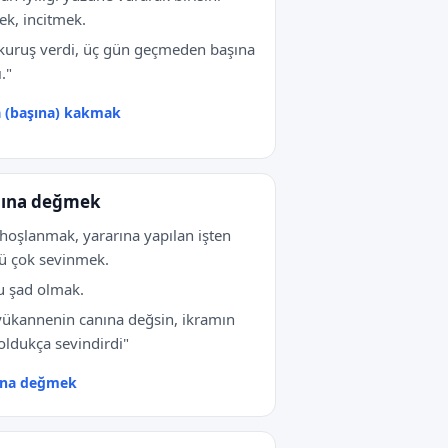
k, incitmek.
kuruş verdi, üç gün geçmeden başına
."
 (başına) kakmak
ına değmek
hoşlanmak, yararına yapılan işten
ü çok sevinmek.
 şad olmak.
ükannenin canına değsin, ikramın
 oldukça sevindirdi"
ına değmek