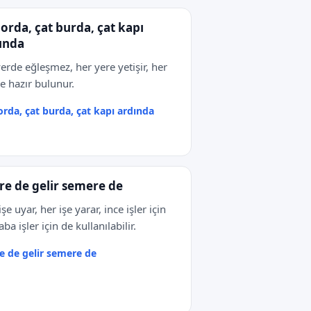
 orda, çat burda, çat kapı
ında
yerde eğleşmez, her yere yetişir, her
e hazır bulunur.
orda, çat burda, çat kapı ardında
re de gelir semere de
şe uyar, her işe yarar, ince işler için
ba işler için de kullanılabilir.
e de gelir semere de