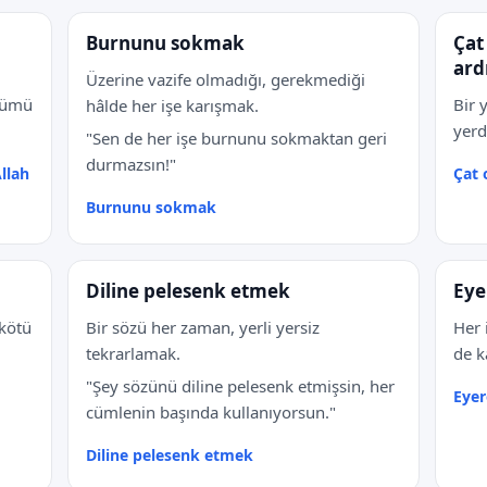
Burnunu sokmak
Çat
ard
Üzerine vazife olmadığı, gerekmediği
ünümü
Bir 
hâlde her işe karışmak.
yerd
"Sen de her işe burnunu sokmaktan geri
durmazsın!"
llah
Çat 
Burnunu sokmak
Diline pelesenk etmek
Eye
kötü
Bir sözü her zaman, yerli yersiz
Her i
tekrarlamak.
de ka
"Şey sözünü diline pelesenk etmişsin, her
Eyer
cümlenin başında kullanıyorsun."
Diline pelesenk etmek