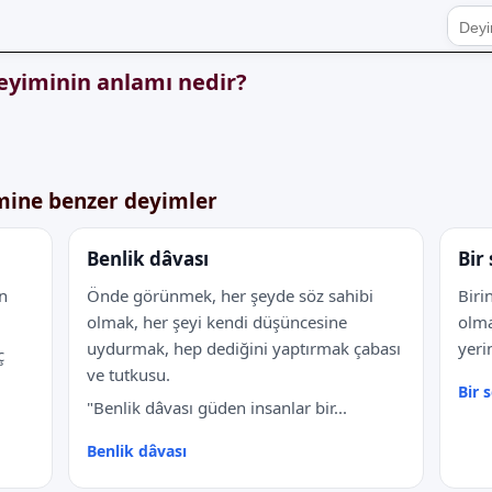
deyiminin anlamı nedir?
imine benzer deyimler
Benlik dâvası
Bir
n
Önde görünmek, her şeyde söz sahibi
Biri
olmak, her şeyi kendi düşüncesine
olma
uydurmak, hep dediğini yaptırmak çabası
yeri
ç
ve tutkusu.
Bir 
"Benlik dâvası güden insanlar bir...
Benlik dâvası