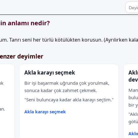
in anlamı nedir?
m. Tanrı seni her türlü kötülükten korusun. (Ayrılırken kala
benzer deyimler
Akla karayı seçmek
Akl
dev
ık
Bir işi başarmak uğrunda çok yorulmak,
Mant
sonuca kadar çok zahmet çekmek.
bulu
"Seni buluncaya kadar akla karayı seçtim."
bir 
an.
Akla karayı seçmek
"Akl
götü
Aklı