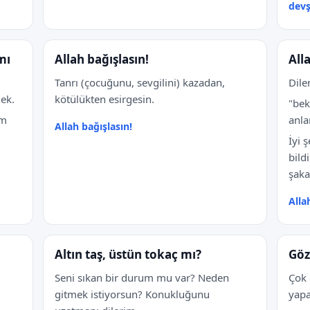
dev
mı
Allah bağışlasın!
All
Tanrı (çocuğunu, sevgilini) kazadan,
Dile
ek.
kötülükten esirgesin.
"be
um
anla
Allah bağışlasın!
İyi 
bild
şaka 
Alla
Altın taş, üstün tokaç mı?
Göz
Seni sıkan bir durum mu var? Neden
Çok 
gitmek istiyorsun? Konukluğunu
yapa