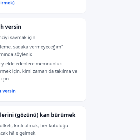
şirmek)
ah versin
nciyi savmak için
kleme, sadaka vermeyeceğim"
mında söylenir.
şey elde edenlere memnunluk
irmek için, kimi zaman da takılma ve
için...
h versin
lerini (gözünü) kan bürümek
öfkeli, kinli olmak; her kötülüğü
cak hâle gelmek.