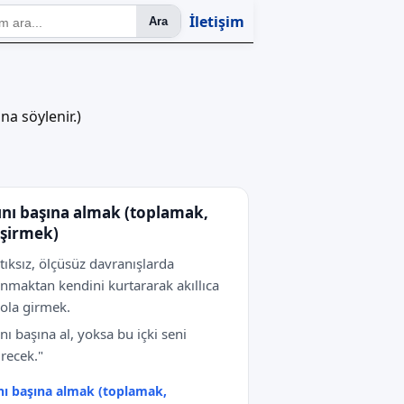
İletişim
Ara
na söylenir.)
ını başına almak (toplamak,
şirmek)
ıksız, ölçüsüz davranışlarda
nmaktan kendini kurtararak akıllıca
yola girmek.
ını başına al, yoksa bu içki seni
recek."
nı başına almak (toplamak,