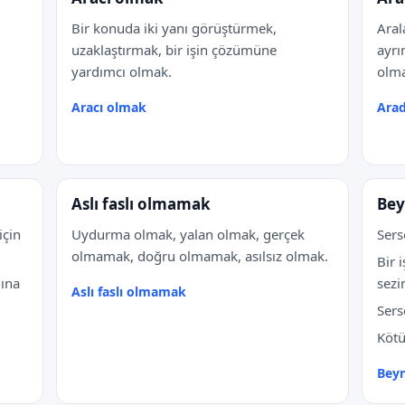
Bir konuda iki yanı görüştürmek,
Aral
uzaklaştırmak, bir işin çözümüne
ayrı
yardımcı olmak.
olm
Aracı olmak
Arad
Aslı faslı olmamak
Bey
için
Uydurma olmak, yalan olmak, gerçek
Ser
olmamak, doğru olmamak, asılsız olmak.
Bir 
lına
sezi
Aslı faslı olmamak
Sers
Kötü
Bey