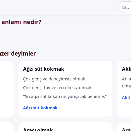
 anlamı nedir?
nzer deyimler
Ağzı süt kokmak
Akl
Çok genç ve deneyimsiz olmak.
Anla
olma
Çok genç, toy ve tecrübesiz olmak.
"Şu ağzı süt kokan mı yarışacak benimle."
Akl
Ağzı süt kokmak
Aracı olmak
Ara