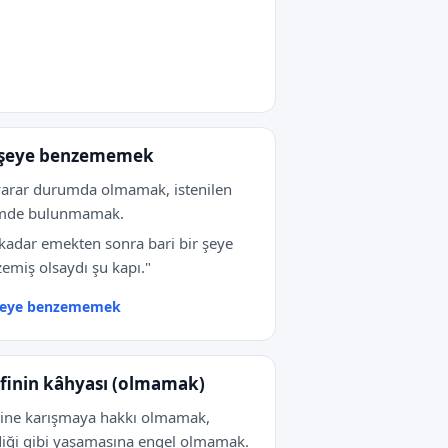
 şeye benzememek
yarar durumda olmamak, istenilen
imde bulunmamak.
kadar emekten sonra bari bir şeye
emiş olsaydı şu kapı."
 şeye benzememek
finin kâhyası (olmamak)
sine karışmaya hakkı olmamak,
diği gibi yaşamasına engel olmamak.