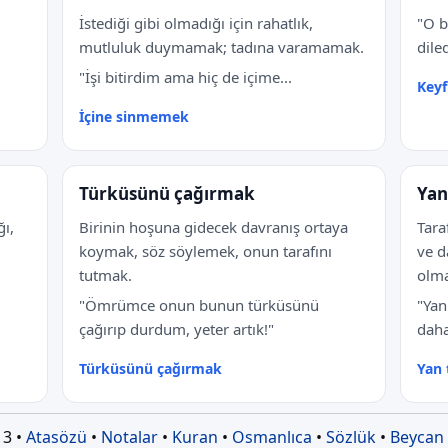
İstediği gibi olmadığı için rahatlık,
"O b
mutluluk duymamak; tadına varamamak.
dile
"İşi bitirdim ama hiç de içime...
Keyf
İçine sinmemek
Türküsünü çağırmak
Yan
ı,
Birinin hoşuna gidecek davranış ortaya
Tara
koymak, söz söylemek, onun tarafını
ve d
tutmak.
olm
"Ömrümce onun bunun türküsünü
"Yan
çağırıp durdum, yeter artık!"
daha
Türküsünü çağırmak
Yan
3 •
Atasözü
•
Notalar
•
Kuran
•
Osmanlıca
•
Sözlük
•
Beycan