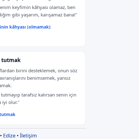
enim keyfimin kâhyası olamaz, ben
diğim gibi yaşarım, karışamaz bana!"
inin kâhyası (olmamak)
 tutmak
flardan birini desteklemek, onun söz
avranışlarını benimsemek, yansız
amak.
 tutmayıp tarafsız kalırsan senin için
 iyi olur."
 tutmak
•
Edize
•
İletişim