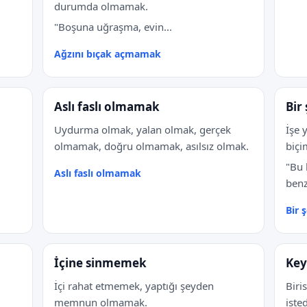
durumda olmamak.
"Boşuna uğraşma, evin...
Ağzını bıçak açmamak
Aslı faslı olmamak
Bir
Uydurma olmak, yalan olmak, gerçek
İşe 
olmamak, doğru olmamak, asılsız olmak.
biç
"Bu 
Aslı faslı olmamak
benz
Bir
İçine sinmemek
Key
İçi rahat etmemek, yaptığı şeyden
Biri
memnun olmamak.
iste