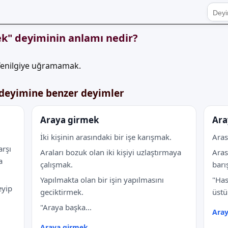
ek" deyiminin anlamı nedir?
Yenilgiye uğramamak.
 deyimine benzer deyimler
Araya girmek
Ara
İki kişinin arasındaki bir işe karışmak.
Aras
rşı
Araları bozuk olan iki kişiyi uzlaştırmaya
Arası
a
çalışmak.
barı
Yapılmakta olan bir işin yapılmasını
"Has
eyip
geciktirmek.
üstü
"Araya başka...
Ara
Araya girmek