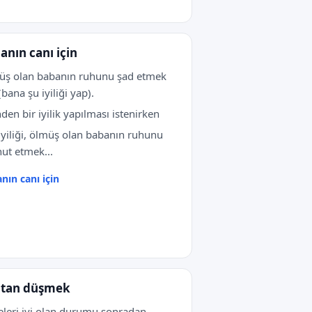
anın canı için
ş olan babanın ruhunu şad etmek
(bana şu iyiliği yap).
nden bir iyilik yapılması istenirken
iyiliği, ölmüş olan babanın ruhunu
ut etmek...
nın canı için
tan düşmek
leri iyi olan durumu sonradan