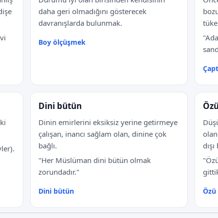
dişe
daha geri olmadığını gösterecek
bozu
davranışlarda bulunmak.
tüke
vi
"Ada
Boy ölçüşmek
sand
Çap
Dini bütün
Özü
ki
Dinin emirlerini eksiksiz yerine getirmeye
Düşü
çalışan, inancı sağlam olan, dinine çok
olan
bağlı.
dışı
ler).
"Her Müslüman dini bütün olmak
"Özü
zorundadır."
gitti
Dini bütün
Özü 