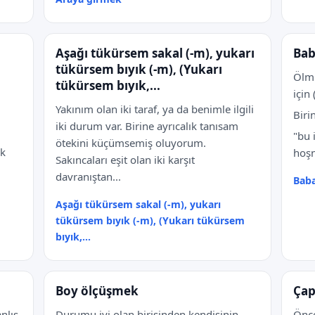
Aşağı tükürsem sakal (-m), yukarı
Bab
tükürsem bıyık (-m), (Yukarı
Ölmü
tükürsem bıyık,...
için 
Yakınım olan iki taraf, ya da benimle ilgili
Biri
iki durum var. Birine ayrıcalık tanısam
"bu 
ötekini küçümsemiş oluyorum.
ak
hoşn
Sakıncaları eşit olan iki karşıt
davranıştan...
Baba
Aşağı tükürsem sakal (-m), yukarı
tükürsem bıyık (-m), (Yukarı tükürsem
bıyık,...
Boy ölçüşmek
Çap
nlış
Durumu iyi olan birisinden kendisinin
Önce