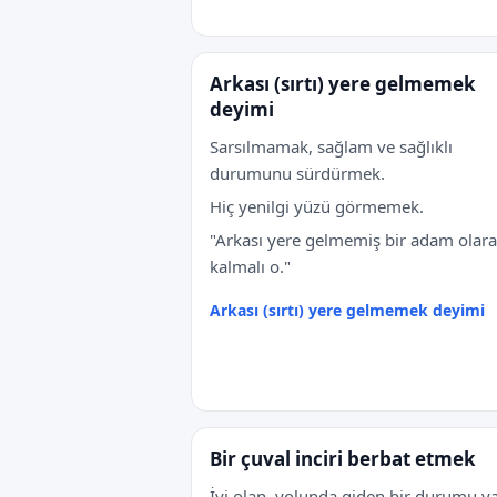
Arkası (sırtı) yere gelmemek
deyimi
Sarsılmamak, sağlam ve sağlıklı
durumunu sürdürmek.
Hiç yenilgi yüzü görmemek.
"Arkası yere gelmemiş bir adam olar
kalmalı o."
Arkası (sırtı) yere gelmemek deyimi
Bir çuval inciri berbat etmek
İyi olan, yolunda giden bir durumu ya