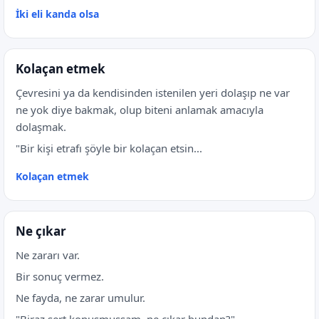
İki eli kanda olsa
Kolaçan etmek
Çevresini ya da kendisinden istenilen yeri dolaşıp ne var
ne yok diye bakmak, olup biteni anlamak amacıyla
dolaşmak.
"Bir kişi etrafı şöyle bir kolaçan etsin...
Kolaçan etmek
Ne çıkar
Ne zararı var.
Bir sonuç vermez.
Ne fayda, ne zarar umulur.