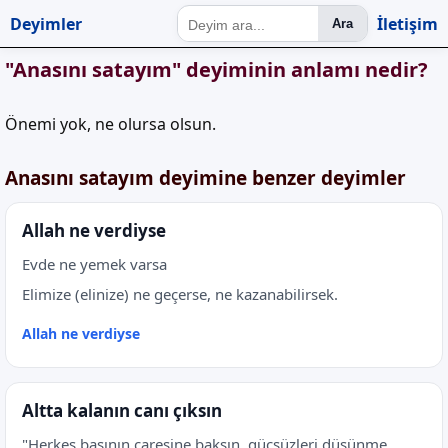
Deyimler
İletişim
Ara
"Anasını satayım" deyiminin anlamı nedir?
Önemi yok, ne olursa olsun.
Anasını satayım deyimine benzer deyimler
Allah ne verdiyse
Evde ne yemek varsa
Elimize (elinize) ne geçerse, ne kazanabilirsek.
Allah ne verdiyse
Altta kalanın canı çıksın
"Herkes başının çaresine baksın, güçsüzleri düşünme,