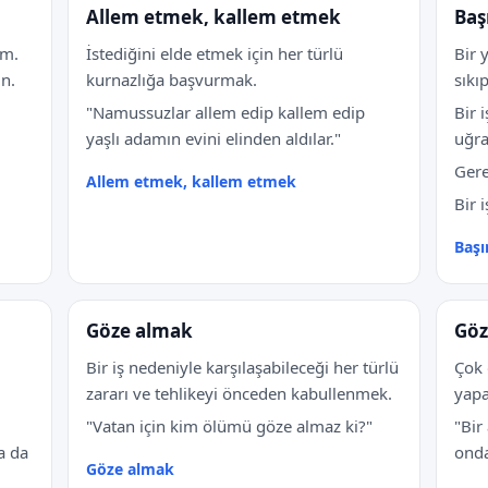
Allem etmek, kallem etmek
Baş
um.
İstediğini elde etmek için her türlü
Bir 
un.
kurnazlığa başvurmak.
sıkı
"Namussuzlar allem edip kallem edip
Bir 
yaşlı adamın evini elinden aldılar."
uğra
Gere
Allem etmek, kallem etmek
Bir i
Başı
Göze almak
Göz
Bir iş nedeniyle karşılaşabileceği her türlü
Çok 
zararı ve tehlikeyi önceden kabullenmek.
yapa
"Vatan için kim ölümü göze almaz ki?"
"Bir
a da
onda
Göze almak