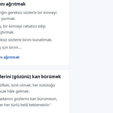
ını ağrıtmak
yığın gereksiz sözlerle bir kimseyi
p yormak.
iş, bir kimseyi rahatsız edip
ştırmak.
ksiz sözlerle birini bunaltmak.
ş için birini...
nı ağrıtmak
lerini (gözünü) kan bürümek
öfkeli, kinli olmak; her kötülüğü
cak hâle gelmek.
 adamın gözlerini kan bürümesin,
n her türlü belâ beklenebilir."