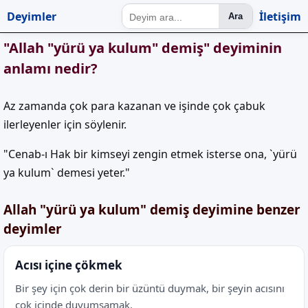
Deyimler
İletişim
Ara
"Allah "yürü ya kulum" demiş" deyiminin
anlamı nedir?
Az zamanda çok para kazanan ve işinde çok çabuk
ilerleyenler için söylenir.
"Cenab-ı Hak bir kimseyi zengin etmek isterse ona, `yürü
ya kulum` demesi yeter."
Allah "yürü ya kulum" demiş deyimine benzer
deyimler
Acısı içine çökmek
Bir şey için çok derin bir üzüntü duymak, bir şeyin acısını
çok içinde duyumsamak.