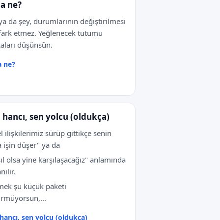
a ne?
 ya da şey, durumlarının değiştirilmesi
 fark etmez. Yeğlenecek tutumu
aları düşünsün.
 ne?
 hancı, sen yolcu (oldukça)
l ilişkilerimiz sürüp gittikçe senin
 işin düşer" ya da
ıl olsa yine karşılaşacağız" anlamında
nılır.
ek şu küçük paketi
rmüyorsun,...
hancı, sen yolcu (oldukça)