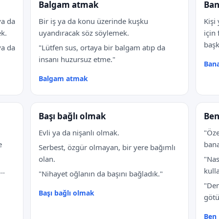
Balgam atmak
Ban
ya da
Bir iş ya da konu üzerinde kuşku
Kişi
k.
uyandıracak söz söylemek.
için
başk
ya da
"Lütfen sus, ortaya bir balgam atıp da
insanı huzursuz etme."
Bana
Balgam atmak
Başı bağlı olmak
Ben
Evli ya da nişanlı olmak.
"Öze
e
bana
Serbest, özgür olmayan, bir yere bağımlı
olan.
"Nas
..
kulla
"Nihayet oğlanın da başını bağladık."
"Dem
Başı bağlı olmak
götü
Ben 