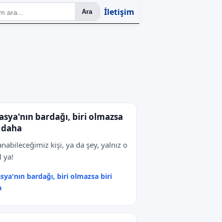
İletişim
Ara
sya'nın bardağı, biri olmazsa
i daha
anabileceğimiz kişi, ya da şey, yalnız o
l ya!
ya'nın bardağı, biri olmazsa biri
a