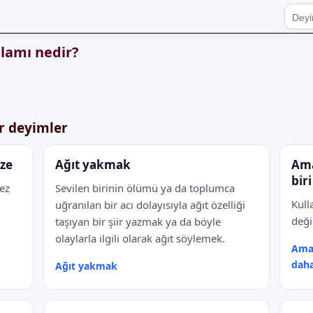
nlamı nedir?
er deyimler
ize
Ağıt yakmak
Ama
bir
kez
Sevilen birinin ölümü ya da toplumca
Kull
uğranılan bir acı dolayısıyla ağıt özelliği
deği
taşıyan bir şiir yazmak ya da böyle
olaylarla ilgili olarak ağıt söylemek.
Amas
dah
Ağıt yakmak