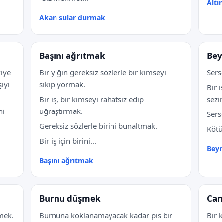
Altı
Akan sular durmak
Başını ağrıtmak
Bey
kiye
Bir yığın gereksiz sözlerle bir kimseyi
Ser
iyi
sıkıp yormak.
Bir 
Bir iş, bir kimseyi rahatsız edip
sezi
ni
uğraştırmak.
Sers
Gereksiz sözlerle birini bunaltmak.
Kötü
Bir iş için birini...
Bey
Başını ağrıtmak
Burnu düşmek
Can
mek.
Burnuna koklanamayacak kadar pis bir
Bir 