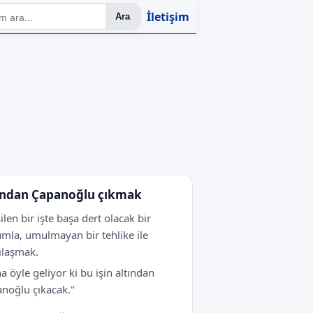
İletişim
Ara
ından Çapanoğlu çıkmak
şilen bir işte başa dert olacak bir
mla, umulmayan bir tehlike ile
ılaşmak.
a öyle geliyor ki bu işin altından
noğlu çıkacak."