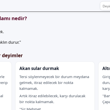
lamı nedir?
k.
klın durur."
r deyimler
Akan sular durmak
Alt
rle
Tersi söylenmeyecek bir durum meydana
Giri
verip
gelmek, itiraz edilecek bir nokta
duru
kalmamak.
karş
al
Artık itiraz edilebilecek, karşı durulacak
"Ban
bir nokta kalmamak.
Çapa
"Siz Mehmet...