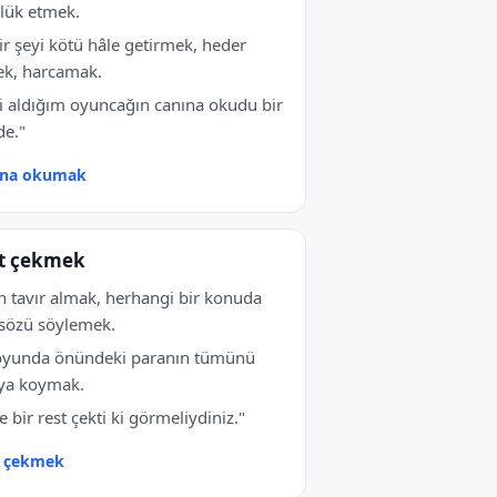
lük etmek.
bir şeyi kötü hâle getirmek, heder
k, harcamak.
i aldığım oyuncağın canına okudu bir
e."
ına okumak
t çekmek
n tavır almak, herhangi bir konuda
sözü söylemek.
oyunda önündeki paranın tümünü
ya koymak.
e bir rest çekti ki görmeliydiniz."
t çekmek