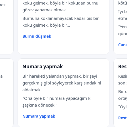
koku gelmek, böyle bir kokudan burnu
kötü
mek.
görev yapamaz olmak.
İyi 
Burnuna koklanamayacak kadar pis bir
etme
koku gelmek, böyle bir...
"Yen
günd
Burnu düşmek
Can
Numara yapmak
Res
da
Bir hareketi yalandan yapmak, bir şeyi
Kesi
gerçekmiş gibi söyleyerek karşısındakini
son 
aldatmak.
Bir 
"Ona öyle bir numara yapacağım ki
orta
şaşkına dönecek."
"Öyl
Numara yapmak
Res