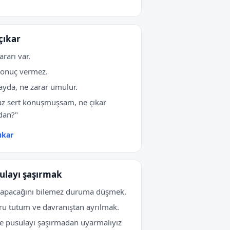
çıkar
ararı var.
sonuç vermez.
ayda, ne zarar umulur.
az sert konuşmuşsam, ne çıkar
dan?"
ıkar
ulayı şaşırmak
apacağını bilemez duruma düşmek.
u tutum ve davranıştan ayrılmak.
ce pusulayı şaşırmadan uyarmalıyız