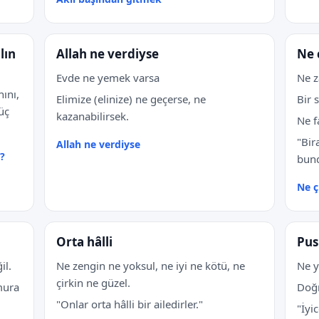
lın
Allah ne verdiyse
Ne 
Evde ne yemek varsa
Ne z
nını,
Elimize (elinize) ne geçerse, ne
Bir 
üç
kazanabilirsek.
Ne f
"Bir
Allah ne verdiyse
r?
bun
Ne ç
Orta hâlli
Pus
il.
Ne zengin ne yoksul, ne iyi ne kötü, ne
Ne y
çirkin ne güzel.
mura
Doğr
"Onlar orta hâlli bir ailedirler."
"İyi