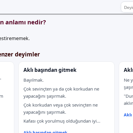
in anlamı nedir?
estirememek.
enzer deyimler
Aklı başından gitmek
Akl
"
Bayılmak.
Ne y
şaşı
Çok sevinçten ya da çok korkudan ne
ım
yapacağını şaşırmak.
"Dur
aklım
Çok korkudan veya çok sevinçten ne
yapacağını şaşırmak.
Aklı
Kafası çok yorulmuş olduğundan iyi...
Aklı başından gitmek