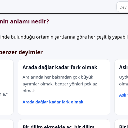
nin anlamı nedir?
çinde bulunduğu ortamın şartlarına göre her çeşit iş yapabil
benzer deyimler
Arada dağlar kadar fark olmak
Asl
Aralarında her bakımdan çok büyük
Uydu
ayrımlar olmak, benzer yönleri pek az
olma
olmak.
le."
Aslı
Arada dağlar kadar fark olmak
Bir dilim ekmekle aç, bir dilim
Bir