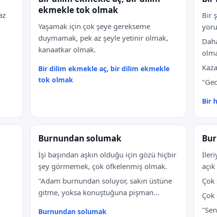
ekmekle tok olmak
az
Bir 
Yaşamak için çok şeye gerekseme
yoru
duymamak, pek az şeyle yetinir olmak,
Daha
kanaatkar olmak.
olma
Kaza
Bir dilim ekmekle aç, bir dilim ekmekle
tok olmak
"Geci
Bir 
Burnundan solumak
Bu
İşi başından aşkın olduğu için gözü hiçbir
İler
şey görmemek, çok öfkelenmiş olmak.
açık
"Adam burnundan soluyor, sakın üstüne
Çok 
gitme, yoksa konuştuğuna pişman...
Çok 
"Sen
Burnundan solumak