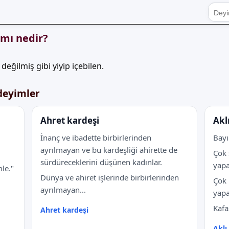
amı nedir?
değilmiş gibi yiyip içebilen.
 deyimler
Ahret kardeşi
Akl
İnanç ve ibadette birbirlerinden
Bayı
ayrılmayan ve bu kardeşliği ahirette de
Çok 
sürdüreceklerini düşünen kadınlar.
yapa
le."
Dünya ve ahiret işlerinde birbirlerinden
Çok 
ayrılmayan...
yapa
Kafa
Ahret kardeşi
Aklı