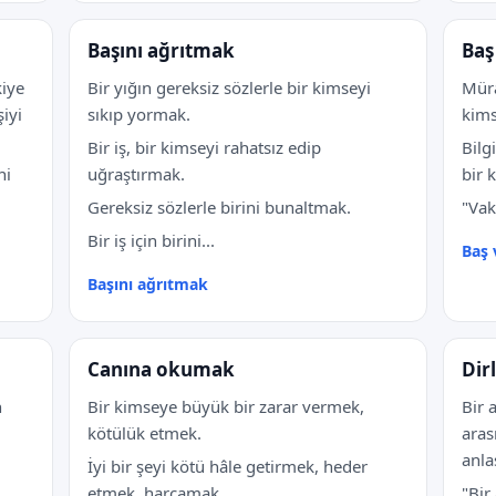
Başını ağrıtmak
Baş
kiye
Bir yığın gereksiz sözlerle bir kimseyi
Müra
iyi
sıkıp yormak.
kims
Bir iş, bir kimseyi rahatsız edip
Bilg
ni
uğraştırmak.
bir 
Gereksiz sözlerle birini bunaltmak.
"Vak
Bir iş için birini...
Baş
Başını ağrıtmak
Canına okumak
Dir
n
Bir kimseye büyük bir zarar vermek,
Bir 
kötülük etmek.
aras
anla
İyi bir şeyi kötü hâle getirmek, heder
etmek, harcamak.
"Bir