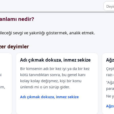
anlamı nedir?
eceği sevgi ve yakınlığı göstermek, analık etmek.
zer deyimler
Adı çıkmak dokuza, inmez sekize
Ağz
Bir kimsenin adı bir kez iyi ya da bir kez
Çeşi
i
kötü tanındıktan sonra, bu genel kanı
razı
kolay kolay değişmez, kişi bir konu
"Ağz
im,
ünlendi mi o ün sürüp gider.
para
Ne y
Adı çıkmak dokuza, inmez sekize
Ağzı