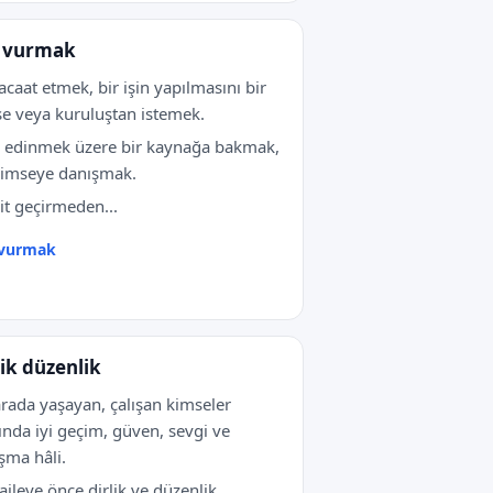
 vurmak
caat etmek, bir işin yapılmasını bir
e veya kuruluştan istemek.
i edinmek üzere bir kaynağa bakmak,
kimseye danışmak.
it geçirmeden...
 vurmak
lik düzenlik
arada yaşayan, çalışan kimseler
ında iyi geçim, güven, sevgi ve
şma hâli.
 aileye önce dirlik ve düzenlik