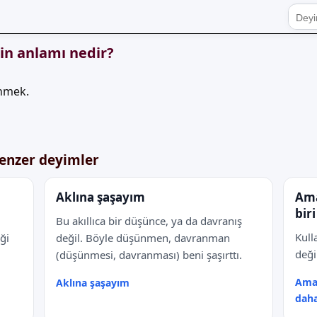
in anlamı nedir?
ünmek.
enzer deyimler
Aklına şaşayım
Ama
bir
Bu akıllıca bir düşünce, ya da davranış
Kull
iği
değil. Böyle düşünmen, davranman
deği
(düşünmesi, davranması) beni şaşırttı.
Amas
Aklına şaşayım
dah