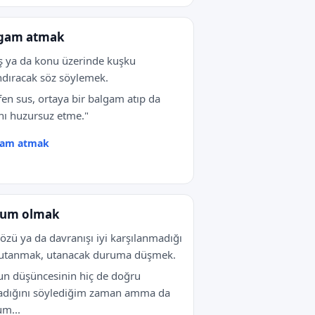
gam atmak
iş ya da konu üzerinde kuşku
dıracak söz söylemek.
fen sus, ortaya bir balgam atıp da
nı huzursuz etme."
gam atmak
zum olmak
sözü ya da davranışı iyi karşılanmadığı
 utanmak, utanacak duruma düşmek.
n düşüncesinin hiç de doğru
adığını söylediğim zaman amma da
m...