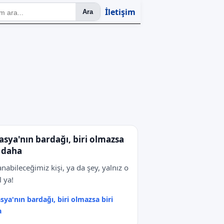
İletişim
Ara
sya'nın bardağı, biri olmazsa
i daha
anabileceğimiz kişi, ya da şey, yalnız o
l ya!
ya'nın bardağı, biri olmazsa biri
a