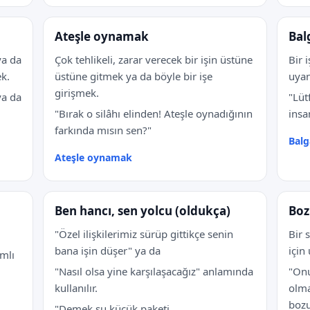
Ateşle oynamak
Bal
ya da
Çok tehlikeli, zarar verecek bir işin üstüne
Bir 
k.
üstüne gitmek ya da böyle bir işe
uyan
girişmek.
ya da
"Lüt
"Bırak o silâhı elinden! Ateşle oynadığının
insa
farkında mısın sen?"
Bal
Ateşle oynamak
Ben hancı, sen yolcu (oldukça)
Bo
"Özel ilişkilerimiz sürüp gittikçe senin
Bir 
bana işin düşer" ya da
için
mlı
"Nasıl olsa yine karşılaşacağız" anlamında
"Onu
kullanılır.
olm
bozu
"Demek şu küçük paketi