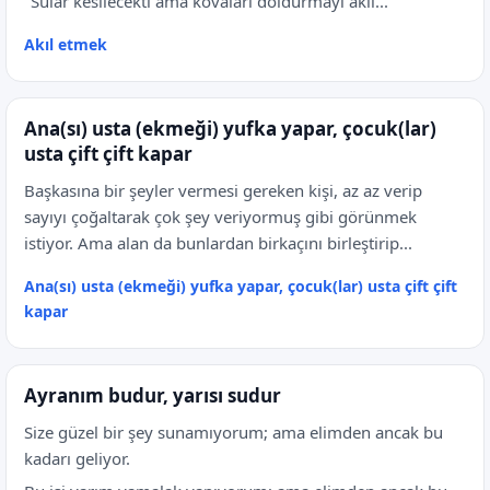
"Sular kesilecekti ama kovaları doldurmayı akıl...
Akıl etmek
Ana(sı) usta (ekmeği) yufka yapar, çocuk(lar)
usta çift çift kapar
Başkasına bir şeyler vermesi gereken kişi, az az verip
sayıyı çoğaltarak çok şey veriyormuş gibi görünmek
istiyor. Ama alan da bunlardan birkaçını birleştirip...
Ana(sı) usta (ekmeği) yufka yapar, çocuk(lar) usta çift çift
kapar
Ayranım budur, yarısı sudur
Size güzel bir şey sunamıyorum; ama elimden ancak bu
kadarı geliyor.