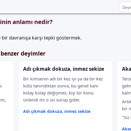
inin anlamı nedir?
bir davranışa karşı tepki göstermek.
 benzer deyimler
Adı çıkmak dokuza, inmez sekize
Aka
Bir kimsenin adı bir kez iyi ya da bir kez
Ters
i
kötü tanındıktan sonra, bu genel kanı
gelm
kolay kolay değişmez, kişi bir konu
kal
im,
ünlendi mi o ün sürüp gider.
Artı
bir 
Adı çıkmak dokuza, inmez sekize
"Siz
Aka