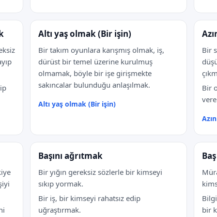
k
Altı yaş olmak (Bir işin)
Azı
eksiz
Bir takım oyunlara karışmış olmak, iş,
Bir 
ayıp
dürüst bir temel üzerine kurulmuş
düşü
olmamak, böyle bir işe girişmekte
çıkm
sakıncalar bulunduğu anlaşılmak.
ip
Bir 
vere
Altı yaş olmak (Bir işin)
Azın
Başını ağrıtmak
Baş
kiye
Bir yığın gereksiz sözlerle bir kimseyi
Müra
iyi
sıkıp yormak.
kims
Bir iş, bir kimseyi rahatsız edip
Bilg
ni
uğraştırmak.
bir 